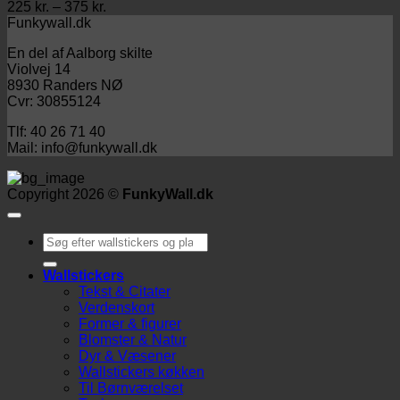
Prisinterval:
225
kr.
–
375
kr.
225 kr.
Funkywall.dk
til
En del af Aalborg skilte
375 kr.
Violvej 14
8930 Randers NØ
Cvr: 30855124
Tlf: 40 26 71 40
Mail: info@funkywall.dk
Copyright 2026 ©
FunkyWall.dk
Søg
efter:
Wallstickers
Tekst & Citater
Verdenskort
Former & figurer
Blomster & Natur
Dyr & Væsener
Wallstickers køkken
Til Børnværelset