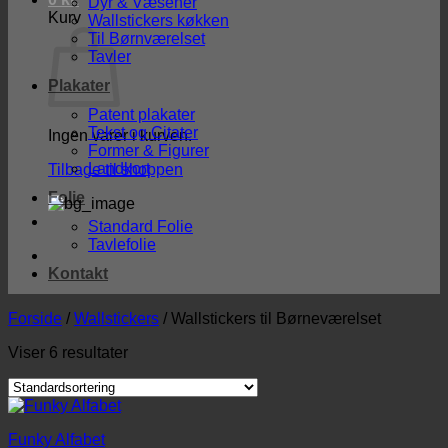
Dyr & Væsener
Kurv
Wallstickers køkken
Til Børnværelset
Tavler
Plakater
Patent plakater
Tekst og Citater
Ingen varer i kurven.
Former & Figurer
Landkort
Tilbage til shoppen
Folie
Standard Folie
Tavlefolie
Kontakt
Forside
/
Wallstickers
/
Wallstickers til Børneværelset
Viser 6 resultater
Funky Alfabet