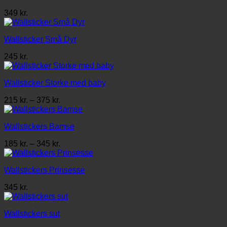
349
kr.
Wallsticker Små Dyr
245
kr.
Wallsticker Storke med baby
Prisinterval:
215
kr.
–
375
kr.
215 kr.
til
Wallstickers Bamse
375 kr.
Prisinterval:
185
kr.
–
345
kr.
185 kr.
til
Wallstickers Prinsesse
345 kr.
345
kr.
Wallstickers sut