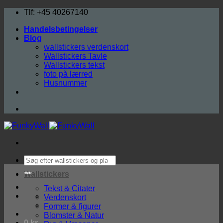
Fortsæt
Tlf: +45 40267140
til
Handelsbetingelser
indhold
Blog
wallstickers verdenskort
Wallstickers Tavle
Wallstickers tekst
foto på lærred
Husnummer
Søg
efter:
Wallstickers
Tekst & Citater
Verdenskort
Former & figurer
Blomster & Natur
0
kr.