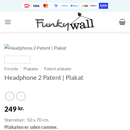
Fortsæt
til
indhold
/
/
Forside
Plakater
Patent plakater
Headphone 2 Patent | Plakat
249
kr.
Størrelser: 50 x 70 cm.
Plakaten er uden ramme.