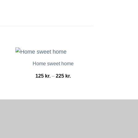
Home sweet home
Wallsticke
interval:
Prisinterval:
125
kr.
–
225
kr.
179
kr.
–
kr.
125 kr.
til
9 kr.
225 kr.