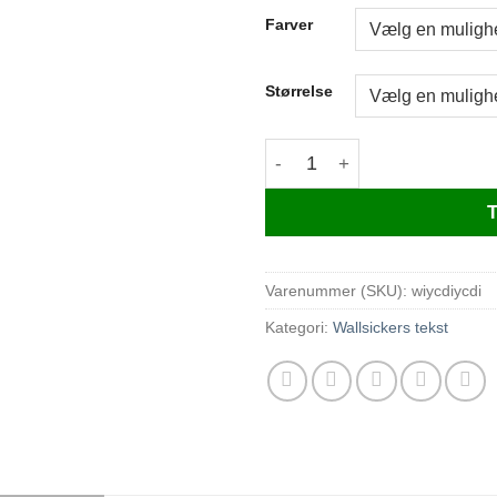
Farver
Størrelse
if you can dream it you can d
T
Varenummer (SKU):
wiycdiycdi
Kategori:
Wallsickers tekst