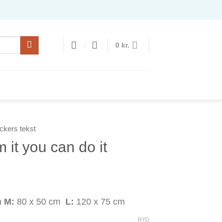
0
kr.
ickers tekst
 it you can do it
isinterval:
5 kr.
m
M:
80 x 50 cm
L:
120 x 75 cm
9 kr.
RYD