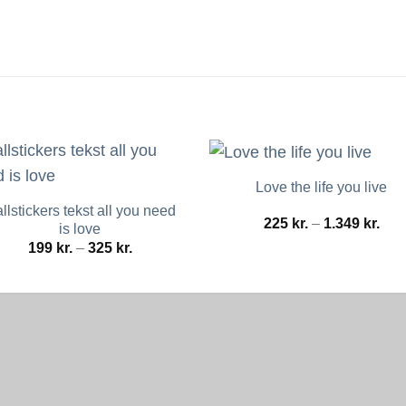
Love the life you live
llstickers tekst all you need
Pris
225
kr.
–
1.349
kr.
is love
225 
Prisinterval:
199
kr.
–
325
kr.
til
199 kr.
1.34
til
325 kr.