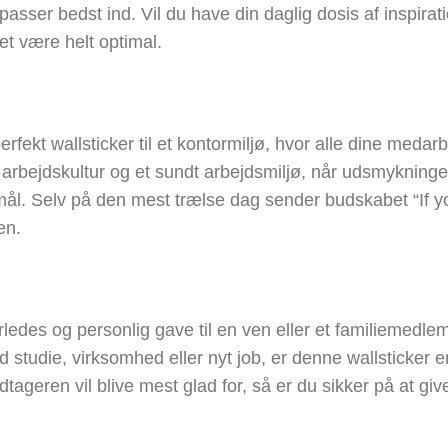
asser bedst ind. Vil du have din daglig dosis af inspirat
et være helt optimal.
rfekt wallsticker til et kontormiljø, hvor alle dine medarb
arbejdskultur og et sundt arbejdsmiljø, når udsmykning
ine mål. Selv på den mest trælse dag sender budskabet “If 
eren.
erledes og personlig gave til en ven eller et familiemedl
 studie, virksomhed eller nyt job, er denne wallsticker e
tageren vil blive mest glad for, så er du sikker på at gi