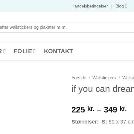
Handelsbetingelser
Blog
R
FOLIE
KONTAKT
Forside
/
Wallstickers
/
Walls
if you can dream
Pr
225
kr.
–
349
kr.
22
Størrelser:
S
:
60 x 37 c
til
34