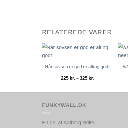
RELATEREDE VARER
wa
Når sovsen er god er alting godt
Prisinterval:
225
kr.
–
325
kr.
225 kr.
til
325 kr.
FUNKYWALL.DK
En del af Aalborg skilte