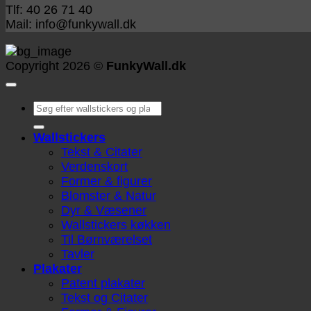
Tlf: 40 26 71 40
Mail: info@funkywall.dk
Copyright 2026 ©
FunkyWall.dk
Søg
efter:
Wallstickers
Tekst & Citater
Verdenskort
Former & figurer
Blomster & Natur
Dyr & Væsener
Wallstickers køkken
Til Børnværelset
Tavler
Plakater
Patent plakater
Tekst og Citater