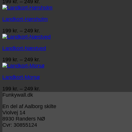
Prisinterval:
199
kr.
–
249
kr.
199 kr.
til
Landkort-Hørsholm
249 kr.
Prisinterval:
199
kr.
–
249
kr.
199 kr.
til
Landkort-Næstved
249 kr.
Prisinterval:
199
kr.
–
249
kr.
199 kr.
til
Landkort-Morsø
249 kr.
Prisinterval:
199
kr.
–
249
kr.
199 kr.
Funkywall.dk
til
En del af Aalborg skilte
249 kr.
Violvej 14
8930 Randers NØ
Cvr: 30855124