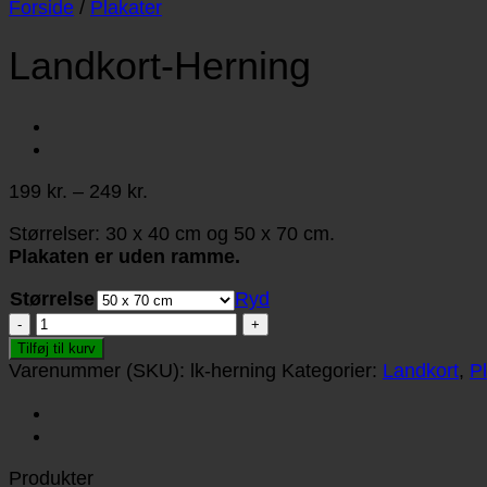
Forside
/
Plakater
Landkort-Herning
Prisinterval:
199
kr.
–
249
kr.
199 kr.
Størrelser: 30 x 40 cm og 50 x 70 cm.
til
Plakaten er uden ramme.
249 kr.
Størrelse
Ryd
Landkort-
Herning
Tilføj til kurv
antal
Varenummer (SKU):
lk-herning
Kategorier:
Landkort
,
P
Produkter