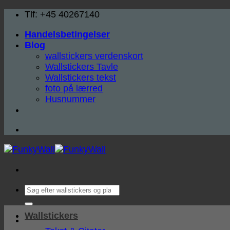
Fortsæt
Tlf: +45 40267140
til
Handelsbetingelser
indhold
Blog
wallstickers verdenskort
Wallstickers Tavle
Wallstickers tekst
foto på lærred
Husnummer
Søg
efter:
Wallstickers