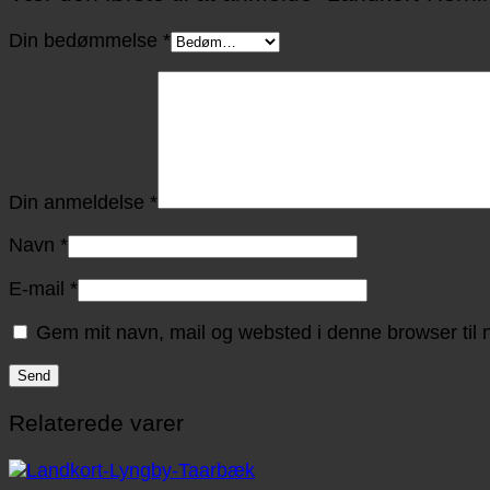
Din bedømmelse
*
Din anmeldelse
*
Navn
*
E-mail
*
Gem mit navn, mail og websted i denne browser til
Relaterede varer