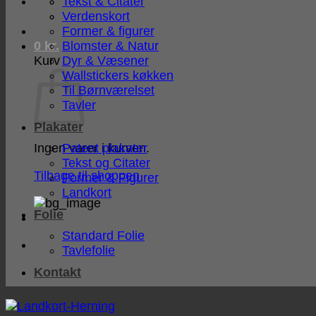
Tekst & Citater
Verdenskort
Former & figurer
Blomster & Natur
0
kr.
Dyr & Væsener
Kurv
Wallstickers køkken
Til Børnværelset
Tavler
Plakater
Patent plakater
Ingen varer i kurven.
Tekst og Citater
Tilbage til shoppen
Former & Figurer
Landkort
Folie
Standard Folie
Tavlefolie
Kontakt