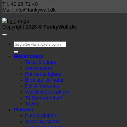
Tlf: 40 26 71 40
Mail: info@funkywall.dk
Copyright 2026 ©
FunkyWall.dk
Søg
efter:
Wallstickers
Tekst & Citater
Verdenskort
Former & figurer
Blomster & Natur
Dyr & Væsener
Wallstickers køkken
Til Børnværelset
Tavler
Plakater
Patent plakater
Tekst og Citater