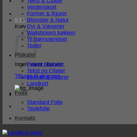
Tekst & Citater
Verdenskort
Former & figurer
Blomster & Natur
0
kr.
Dyr & Væsener
Kurv
Wallstickers køkken
Til Børnværelset
Tavler
Plakater
Patent plakater
Ingen varer i kurven.
Tekst og Citater
Tilbage til shoppen
Former & Figurer
Landkort
Folie
Standard Folie
Tavlefolie
Kontakt