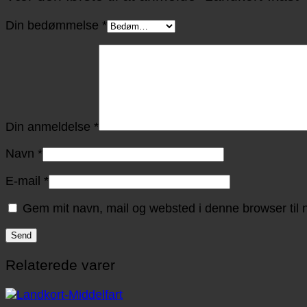
Din bedømmelse
*
Din anmeldelse
*
Navn
*
E-mail
*
Gem mit navn, mail og websted i denne browser til
Relaterede varer