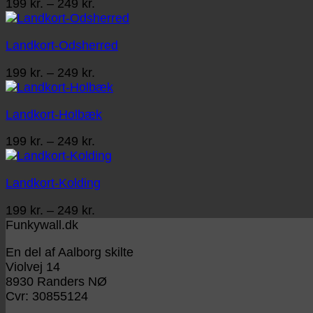
Prisinterval:
199
kr.
–
249
kr.
199 kr.
til
Landkort-Odsherred
249 kr.
Prisinterval:
199
kr.
–
249
kr.
199 kr.
til
Landkort-Holbæk
249 kr.
Prisinterval:
199
kr.
–
249
kr.
199 kr.
til
Landkort-Kolding
249 kr.
Prisinterval:
199
kr.
–
249
kr.
199 kr.
Funkywall.dk
til
En del af Aalborg skilte
249 kr.
Violvej 14
8930 Randers NØ
Cvr: 30855124