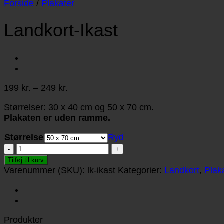
Forside
/
Plakater
Landkort-Ikast
Prisinterval:
199
kr.
–
249
kr.
199 kr.
Størrelser: 30 x 40 cm og 50 x 70 cm.
til
Plakaten er uden ramme.
249 kr.
Størrelse
Ryd
Landkort-
Ikast
Tilføj til kurv
antal
Varenummer (SKU):
lk-ikast
Kategorier:
Landkort
,
Plak
Produkter