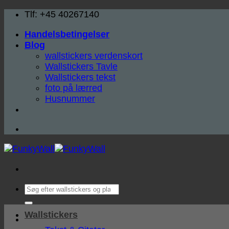
Fortsæt
Tlf: +45 40267140
til
Handelsbetingelser
indhold
Blog
wallstickers verdenskort
Wallstickers Tavle
Wallstickers tekst
foto på lærred
Husnummer
Søg
efter:
Wallstickers