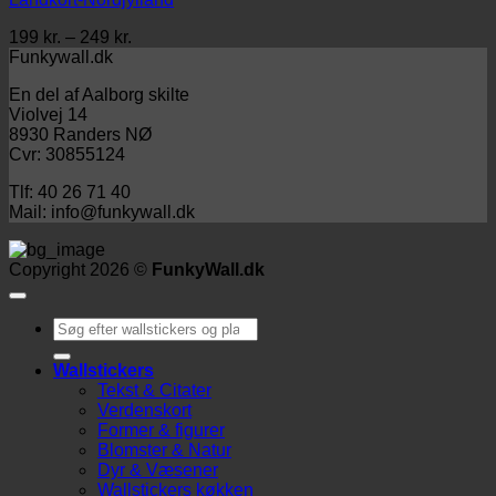
249 kr.
Prisinterval:
199
kr.
–
249
kr.
199 kr.
Funkywall.dk
til
En del af Aalborg skilte
249 kr.
Violvej 14
8930 Randers NØ
Cvr: 30855124
Tlf: 40 26 71 40
Mail: info@funkywall.dk
Copyright 2026 ©
FunkyWall.dk
Søg
efter:
Wallstickers
Tekst & Citater
Verdenskort
Former & figurer
Blomster & Natur
Dyr & Væsener
Wallstickers køkken