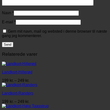
Navn
*
E-mail
*
Gem mit navn, mail og websted i denne browser til næste
gang jeg kommenterer.
Relaterede varer
Landkort-Hillerød
Prisinterval:
199
kr.
–
249
kr.
199 kr.
til
Landkort-Randers
249 kr.
Prisinterval:
199
kr.
–
249
kr.
199 kr.