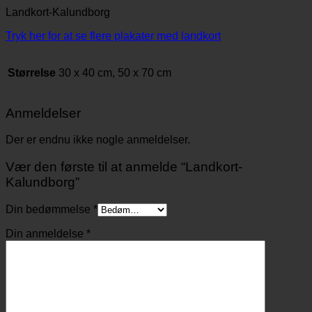
Landkort-Kalundborg
Tryk her for at se flere plakater med landkort
Størrelse
30 x 40 cm, 50 x 70 cm
Anmeldelser
Der er endnu ikke nogle anmeldelser.
Vær den første til at anmelde “Landkort-
Kalundborg”
Din bedømmelse
*
Din anmeldelse
*