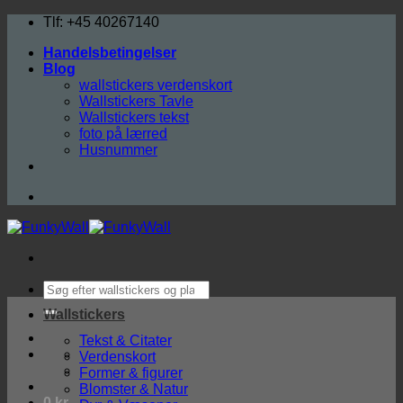
Fortsæt
Tlf: +45 40267140
til
Handelsbetingelser
indhold
Blog
wallstickers verdenskort
Wallstickers Tavle
Wallstickers tekst
foto på lærred
Husnummer
Søg
efter:
Wallstickers
Tekst & Citater
Verdenskort
Former & figurer
Blomster & Natur
0
kr.