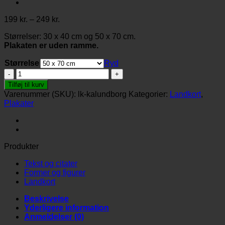
Prisinterval:
199
kr.
–
249
kr.
199 kr.
Størrelser: 30 x 40 cm og 50 x 70 cm.
til
Plakaten er uden ramme.
249 kr.
Størrelse
Ryd
Landkort-
Kalundborg
Tilføj til kurv
antal
Varenummer (SKU):
lk-kalundborg
Kategorier:
Landkort
,
Plakater
Produkter
Tekst og citater
Former og figurer
Landkort
Beskrivelse
Yderligere information
Anmeldelser (0)