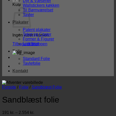
Dyr & Væsener
Kurv
Wallstickers køkken
Til Børnværelset
Tavler
Plakater
Patent plakater
Tekst og Citater
Ingen varer i kurven.
Former & Figurer
Landkort
Tilbage til shoppen
Folie
Standard Folie
Tavlefolie
Kontakt
Forside
/
Folie
/
Sandblæst Folie
Sandblæst folie
Prisinterval:
191
kr.
–
2.554
kr.