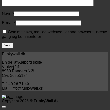
Navn
*
E-mail
*
Gem mit navn, mail og websted i denne browser til næste
gang jeg kommenterer.
Funkywall.dk
En del af Aalborg skilte
Violvej 14
8930 Randers NØ
Cvr: 30855124
Tlf: 40 26 71 40
Mail: info@funkywall.dk
Copyright 2026 ©
FunkyWall.dk