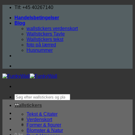
Fortsæt
Tlf: +45 40267140
til
Handelsbetingelser
indhold
Blog
wallstickers verdenskort
Wallstickers Tavle
Wallstickers tekst
foto på lærred
Husnummer
Søg
efter:
Wallstickers
Tekst & Citater
Verdenskort
Former & figurer
Blomster & Natur
0
kr.