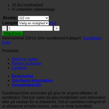
191 kr.
10 års holdbarhed
til
Vi anbefaler vådmontage
2.554 kr.
Bredde
Længde
Ryd
Sandblæst
folie
Tilføj til kurv
antal
Varenummer (SKU):
folie-sandblaest
Kategori:
Sandblæst
Folie
Produkter
Tekst og citater
Former og figurer
Landkort
Beskrivelse
Yderligere information
Anmeldelser (0)
Sandblæst folie anvendes på glas for at give effekten af
sandblæst. Det kan være på glas bordplader som dekoration
eller på vinduer for at afskærme. Det er særdeles velegnet til
at afskærme et toilet vindue, uden at miste lysindfald.