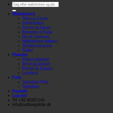
Søg
efter:
Wallstickers
Tekst & Citater
Verdenskort
Former & figurer
Blomster & Natur
Dyr & Væsener
Wallstickers køkken
Til Børnværelset
Tavler
Plakater
Patent plakater
Tekst og Citater
Former & Figurer
Landkort
Folie
Standard Folie
Tavlefolie
Kontakt
Log ind
Tlf: +45 40267140
info@aalborgskilte.dk