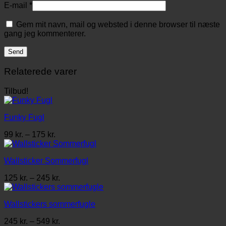
E-mail
*
Gem mit navn, mail og websted i denne browser til næste
gang jeg kommenterer.
Relaterede varer
Tilbud!
Funky Fugl
Prisinterval:
99
kr.
–
175
kr.
99 kr.
til
Wallsticker Sommerfugl
175 kr.
Prisinterval:
125
kr.
–
245
kr.
125 kr.
til
Wallstickers sommerfugle
245 kr.
Prisinterval:
245
kr.
–
549
kr.