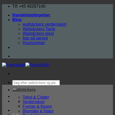
Fortsæt
Tlf: +45 40267140
til
Handelsbetingelser
indhold
Blog
wallstickers verdenskort
Wallstickers Tavle
Wallstickers tekst
foto på lærred
Husnummer
Søg
efter:
Wallstickers
Tekst & Citater
Verdenskort
Former & figurer
Blomster & Natur
0
kr.