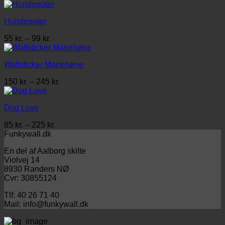
245 kr.
til
Hundepoter
549 kr.
Prisinterval:
55
kr.
–
99
kr.
55 kr.
til
Wallsticker Mariehøne
99 kr.
Prisinterval:
150
kr.
–
245
kr.
150 kr.
til
Dog Love
245 kr.
Prisinterval:
85
kr.
–
225
kr.
85 kr.
Funkywall.dk
til
En del af Aalborg skilte
225 kr.
Violvej 14
8930 Randers NØ
Cvr: 30855124
Tlf: 40 26 71 40
Mail: info@funkywall.dk