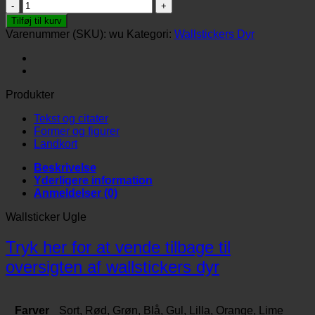
Wallsticker
Ugle
Tilføj til kurv
antal
Varenummer (SKU):
wu
Kategori:
Wallstickers Dyr
Produkter
Tekst og citater
Former og figurer
Landkort
Beskrivelse
Yderligere information
Anmeldelser (0)
Wallsticker Ugle
Tryk her for at vende tilbage til
oversigten af wallstickers dyr
Farver
Sort, Rød, Grøn, Blå, Gul, Lilla, Orange, Lime