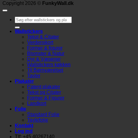
Copyright 2026 ©
FunkyWall.dk
Søg
efter:
Wallstickers
Tekst & Citater
Verdenskort
Former & figurer
Blomster & Natur
Dyr & Væsener
Wallstickers køkken
Til Børnværelset
Tavler
Plakater
Patent plakater
Tekst og Citater
Former & Figurer
Landkort
Folie
Standard Folie
Tavlefolie
Kontakt
Log ind
Tlf: +45 40267140