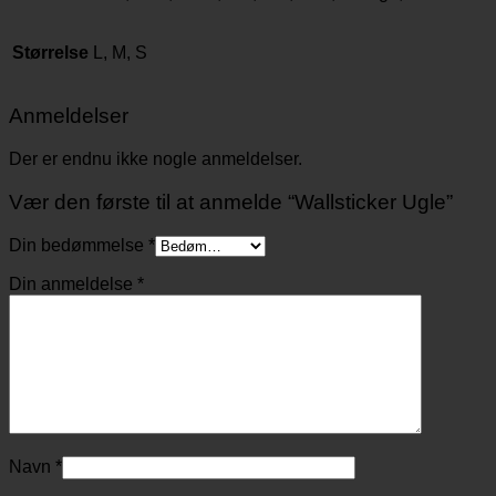
Størrelse
L, M, S
Anmeldelser
Der er endnu ikke nogle anmeldelser.
Vær den første til at anmelde “Wallsticker Ugle”
Din bedømmelse
*
Din anmeldelse
*
Navn
*