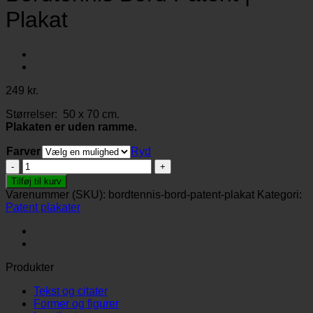
Plakat
249
kr.
Størrelser: 50 x 70 cm.
Plakaten er uden ramme.
Farver
Ryd
Bordtennis
Bord
Tilføj til kurv
Patent
Varenummer (SKU):
bordtennis-bord-patent-plakat
Kategori:
|
Patent plakater
Plakat
antal
Produkter
Tekst og citater
Former og figurer