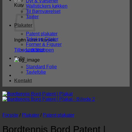
Dyr & Væsener
Kurv
Wallstickers køkken
Til Børnværelset
Tavler
Plakater
Patent plakater
Tekst og Citater
Ingen varer i kurven.
Former & Figurer
Landkort
Tilbage til shoppen
Folie
Standard Folie
Tavlefolie
Kontakt
Forside
/
Plakater
/
Patent plakater
Bordtennis Bord Patent |