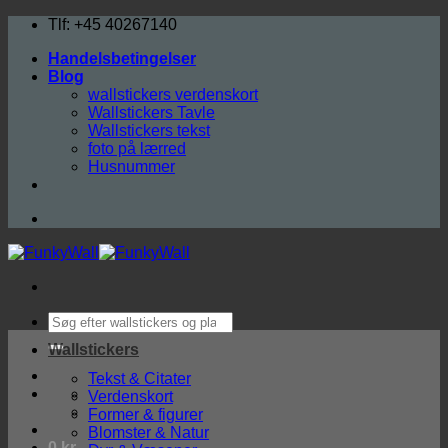
Fortsæt
Tlf: +45 40267140
til
Handelsbetingelser
indhold
Blog
wallstickers verdenskort
Wallstickers Tavle
Wallstickers tekst
foto på lærred
Husnummer
Søg
efter:
Wallstickers
Tekst & Citater
Verdenskort
Former & figurer
Blomster & Natur
0
kr.