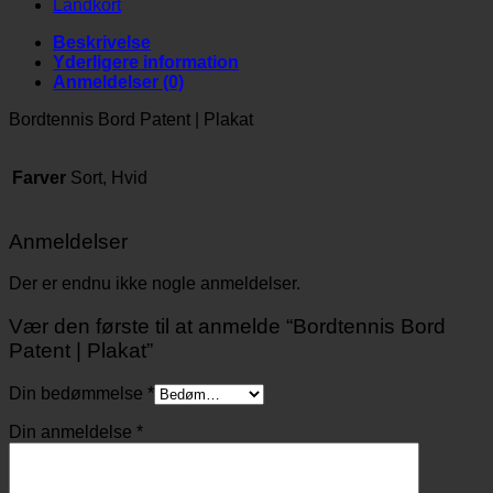
Landkort
Beskrivelse
Yderligere information
Anmeldelser (0)
Bordtennis Bord Patent | Plakat
Farver
Sort, Hvid
Anmeldelser
Der er endnu ikke nogle anmeldelser.
Vær den første til at anmelde “Bordtennis Bord
Patent | Plakat”
Din bedømmelse
*
Din anmeldelse
*