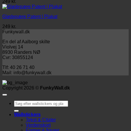
249
kr.
Glødepære Patent | Plakat
249
kr.
Funkywall.dk
En del af Aalborg skilte
Violvej 14
8930 Randers NØ
Cvr: 30855124
Tlf: 40 26 71 40
Mail: info@funkywall.dk
Copyright 2026 ©
FunkyWall.dk
Søg
efter:
Wallstickers
Tekst & Citater
Verdenskort
Former & figurer