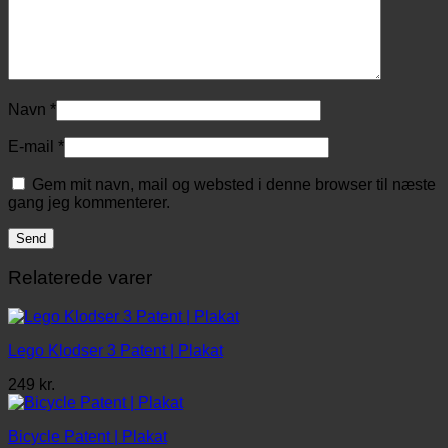
Navn
*
E-mail
*
Gem mit navn, mail og websted i denne browser til næste
gang jeg kommenterer.
Relaterede varer
Lego Klodser 3 Patent | Plakat
249
kr.
Bicycle Patent | Plakat