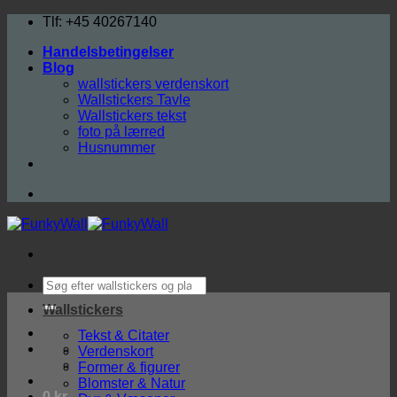
Fortsæt
Tlf: +45 40267140
til
Handelsbetingelser
indhold
Blog
wallstickers verdenskort
Wallstickers Tavle
Wallstickers tekst
foto på lærred
Husnummer
Søg
efter:
Wallstickers
Tekst & Citater
Verdenskort
Former & figurer
Blomster & Natur
0
kr.