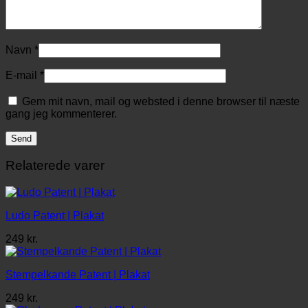
Navn
*
E-mail
*
Gem mit navn, mail og websted i denne browser til næste
gang jeg kommenterer.
Relaterede varer
Ludo Patent | Plakat
249
kr.
Stempelkande Patent | Plakat
249
kr.