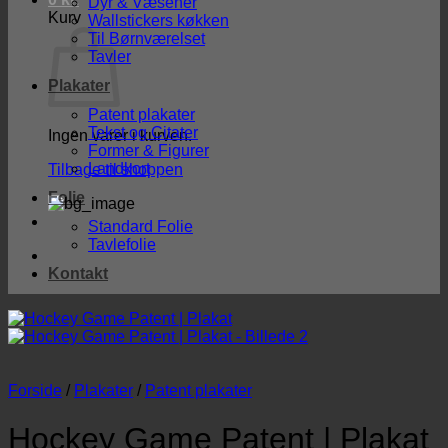
Dyr & Væsener
Kurv
Wallstickers køkken
Til Børnværelset
Tavler
Plakater
Patent plakater
Tekst og Citater
Ingen varer i kurven.
Former & Figurer
Landkort
Tilbage til shoppen
Folie
Standard Folie
Tavlefolie
Kontakt
Forside
/
Plakater
/
Patent plakater
Hockey Game Patent | Plakat