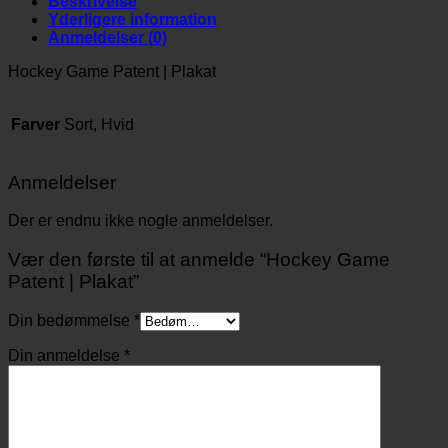
Beskrivelse
Yderligere information
Anmeldelser (0)
Hockey Game Patent | Plakat
Farver
Sort, Hvid
Anmeldelser
Der er endnu ikke nogle anmeldelser.
Vær den første til at anmelde “Hockey Game
Patent | Plakat”
Din bedømmelse
*
Din anmeldelse
*