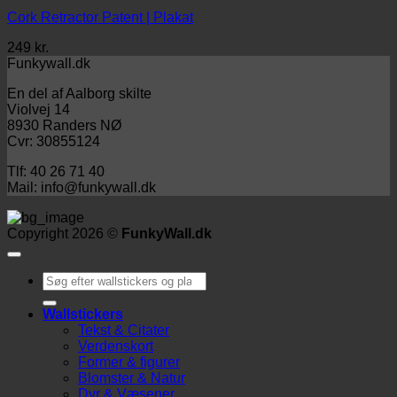
Cork Retractor Patent | Plakat
249
kr.
Funkywall.dk
En del af Aalborg skilte
Violvej 14
8930 Randers NØ
Cvr: 30855124
Tlf: 40 26 71 40
Mail: info@funkywall.dk
Copyright 2026 ©
FunkyWall.dk
Søg
efter:
Wallstickers
Tekst & Citater
Verdenskort
Former & figurer
Blomster & Natur
Dyr & Væsener