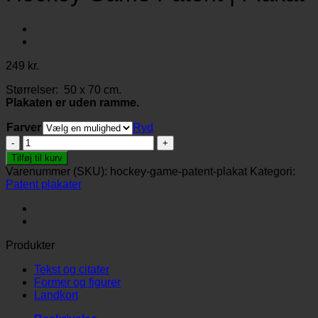
249
kr.
Størrelser: 50 x 70 cm.
Plakaten er uden ramme.
Farver
Ryd
Hockey
Game
Tilføj til kurv
Patent
Varenummer (SKU):
hockey-game-patent-plakat
Kategori:
|
Patent plakater
Plakat
antal
Produkter
Tekst og citater
Former og figurer
Landkort