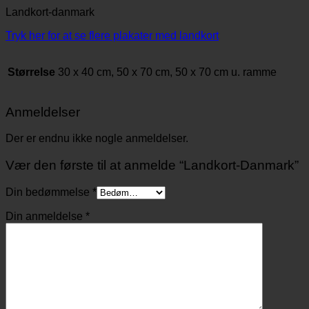
Landkort-danmark
Tryk her for at se flere plakater med landkort
Størrelse
30 x 40 cm, 50 x 70 cm, 50 x 70 cm u. ramme
Anmeldelser
Der er endnu ikke nogle anmeldelser.
Vær den første til at anmelde “Landkort-Danmark”
Din bedømmelse
*
Din anmeldelse
*