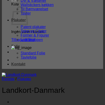
Dyr & Væsener
Kurv
Wallstickers køkken
Til Børnværelset
Tavler
Plakater
Patent plakater
Tekst og Citater
Ingen varer i kurven.
Former & Figurer
Landkort
Tilbage til shoppen
Folie
Standard Folie
Tavlefolie
Kontakt
Forside
/
Plakater
Landkort-Danmark