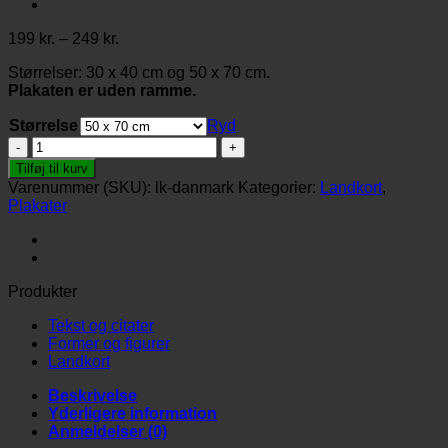
Prisinterval:
199
kr.
–
249
kr.
199 kr.
Størrelser: 30 x 40 cm og 50 x 70 cm.
til
Plakaten er uden ramme.
249 kr.
Størrelse
Ryd
Landkort-
Danmark
Tilføj til kurv
antal
Varenummer (SKU):
lk-danmark
Kategorier:
Landkort
,
Plakater
Produkter
Tekst og citater
Former og figurer
Landkort
Beskrivelse
Yderligere information
Anmeldelser (0)