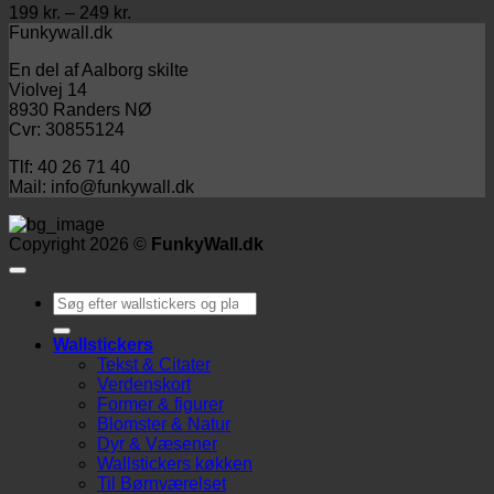
Prisinterval:
199
kr.
–
249
kr.
199 kr.
Funkywall.dk
til
En del af Aalborg skilte
249 kr.
Violvej 14
8930 Randers NØ
Cvr: 30855124
Tlf: 40 26 71 40
Mail: info@funkywall.dk
Copyright 2026 ©
FunkyWall.dk
Søg
efter:
Wallstickers
Tekst & Citater
Verdenskort
Former & figurer
Blomster & Natur
Dyr & Væsener
Wallstickers køkken
Til Børnværelset