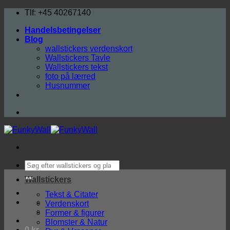
Fortsæt
Tlf: +45 40267140
til
Handelsbetingelser
indhold
Blog
wallstickers verdenskort
Wallstickers Tavle
Wallstickers tekst
foto på lærred
Husnummer
Søg
efter:
Wallstickers
Tekst & Citater
Verdenskort
Former & figurer
Blomster & Natur
0
kr.