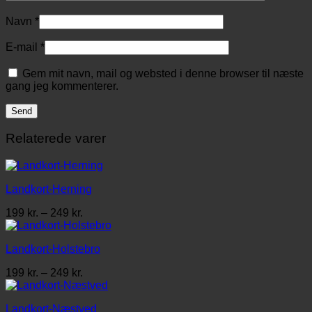
Navn
*
E-mail
*
Gem mit navn, mail og websted i denne browser til næste
gang jeg kommenterer.
Relaterede varer
Landkort-Herning
Prisinterval:
199
kr.
–
249
kr.
199 kr.
til
Landkort-Holstebro
249 kr.
Prisinterval:
199
kr.
–
249
kr.
199 kr.
til
Landkort-Næstved
249 kr.