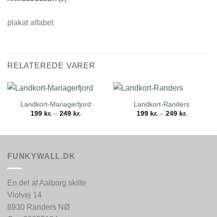
plakat alfabet
RELATEREDE VARER
Landkort-Mariagerfjord
Landkort-Randers
Prisinterval:
Prisinterva
199
kr.
–
249
kr.
199
kr.
–
249
kr.
199 kr.
199 kr.
til
til
249 kr.
249 kr.
FUNKYWALL.DK
En del af Aalborg skilte
Violvej 14
8930 Randers NØ