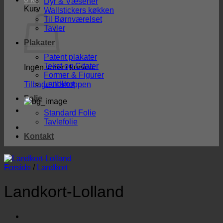
Dyr & Væsener
Kurv
Wallstickers køkken
Til Børnværelset
Tavler
Plakater
Patent plakater
Tekst og Citater
Ingen varer i kurven.
Former & Figurer
Landkort
Tilbage til shoppen
Folie
Standard Folie
Tavlefolie
Kontakt
Forside
/
Landkort
Landkort-Lolland