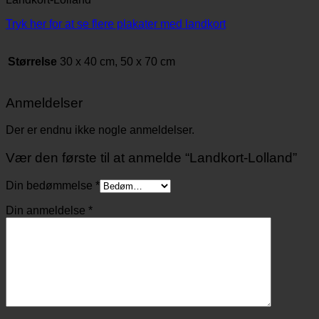
Tryk her for at se flere plakater med landkort
Størrelse
30 x 40 cm, 50 x 70 cm
Anmeldelser
Der er endnu ikke nogle anmeldelser.
Vær den første til at anmelde “Landkort-Lolland”
Din bedømmelse
*
Din anmeldelse
*