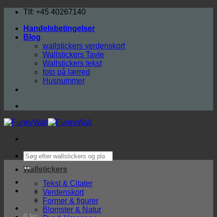
Fortsæt
Tlf: +45 40267140
til
Handelsbetingelser
indhold
Blog
wallstickers verdenskort
Wallstickers Tavle
Wallstickers tekst
foto på lærred
Husnummer
Søg
efter:
Wallstickers
Tekst & Citater
Verdenskort
Former & figurer
Blomster & Natur
0
kr.