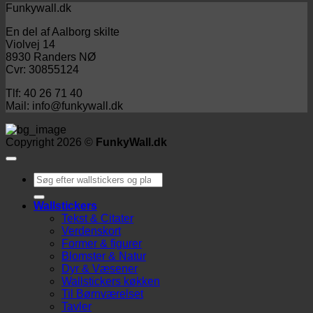
199 kr.
Funkywall.dk
til
En del af Aalborg skilte
249 kr.
Violvej 14
8930 Randers NØ
Cvr: 30855124
Tlf: 40 26 71 40
Mail: info@funkywall.dk
Copyright 2026 ©
FunkyWall.dk
Søg
efter:
Wallstickers
Tekst & Citater
Verdenskort
Former & figurer
Blomster & Natur
Dyr & Væsener
Wallstickers køkken
Til Børnværelset
Tavler