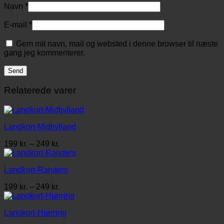
Navn
*
E-mail
*
Gem mit navn, mail og websted i denne browser til næste
gang jeg kommenterer.
Relaterede varer
Landkort-Midtjylland
Prisinterval:
199
kr.
–
249
kr.
199 kr.
til
Landkort-Randers
249 kr.
Prisinterval:
199
kr.
–
249
kr.
199 kr.
til
Landkort-Hjørring
249 kr.