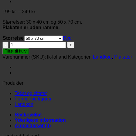
Prisinterval:
199
kr.
–
249
kr.
199 kr.
Størrelser: 30 x 40 cm og 50 x 70 cm.
til
Plakaten er uden ramme.
249 kr.
Størrelse
Ryd
Landkort-
Lolland
Tilføj til kurv
antal
Varenummer (SKU):
lk-lolland
Kategorier:
Landkort
,
Plakater
Produkter
Tekst og citater
Former og figurer
Landkort
Beskrivelse
Yderligere information
Anmeldelser (0)
Landkort-Lolland