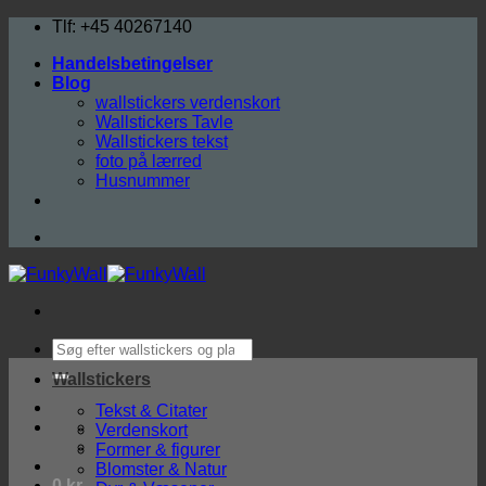
Fortsæt
Tlf: +45 40267140
til
Handelsbetingelser
indhold
Blog
wallstickers verdenskort
Wallstickers Tavle
Wallstickers tekst
foto på lærred
Husnummer
Søg
efter:
Wallstickers
Tekst & Citater
Verdenskort
Former & figurer
Blomster & Natur
0
kr.