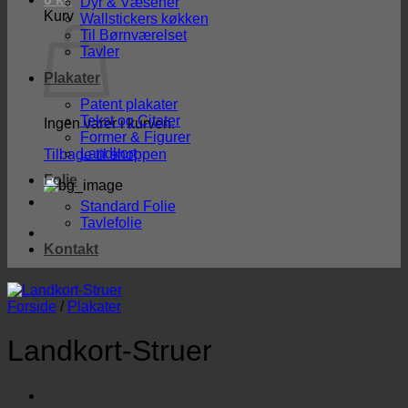
Dyr & Væsener
Kurv
Wallstickers køkken
Til Børnværelset
Tavler
Plakater
Patent plakater
Tekst og Citater
Ingen varer i kurven.
Former & Figurer
Landkort
Tilbage til shoppen
Folie
Standard Folie
Tavlefolie
Kontakt
Forside
/
Plakater
Landkort-Struer