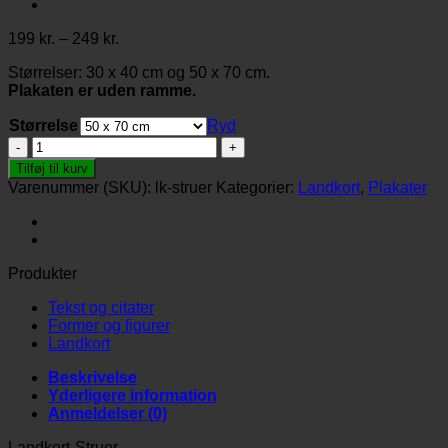
Prisinterval:
199
kr.
–
249
kr.
199 kr.
Størrelser: 30 x 40 cm og 50 x 70 cm.
til
Plakaten er uden ramme.
249 kr.
Størrelse
Ryd
Landkort-
Struer
Tilføj til kurv
antal
Varenummer (SKU):
lk-struer
Kategorier:
Landkort
,
Plakater
Produkter
Tekst og citater
Former og figurer
Landkort
Beskrivelse
Yderligere information
Anmeldelser (0)
Landkort-Struer