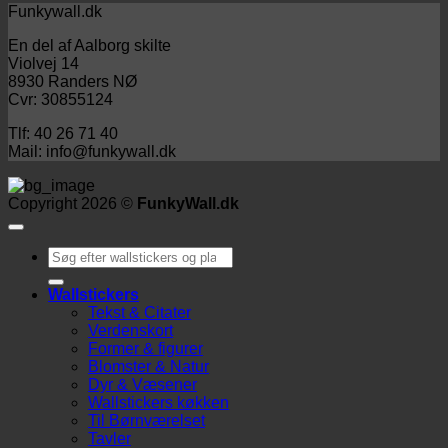
199 kr.
Funkywall.dk
til
En del af Aalborg skilte
249 kr.
Violvej 14
8930 Randers NØ
Cvr: 30855124
Tlf: 40 26 71 40
Mail: info@funkywall.dk
Copyright 2026 ©
FunkyWall.dk
Søg
efter:
Wallstickers
Tekst & Citater
Verdenskort
Former & figurer
Blomster & Natur
Dyr & Væsener
Wallstickers køkken
Til Børnværelset
Tavler