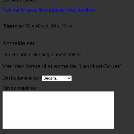
Tryk her for at se flere plakater med landkort
Størrelse
30 x 40 cm, 50 x 70 cm
Anmeldelser
Der er endnu ikke nogle anmeldelser.
Vær den første til at anmelde “Landkort-Struer”
Din bedømmelse
*
Din anmeldelse
*