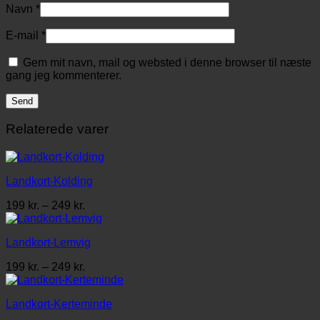
Navn
*
E-mail
*
Gem mit navn, mail og websted i denne browser til næste
gang jeg kommenterer.
Relaterede varer
Landkort-Kolding
Prisinterval:
199
kr.
–
249
kr.
199 kr.
til
Landkort-Lemvig
249 kr.
Prisinterval:
199
kr.
–
249
kr.
199 kr.
til
Landkort-Kerteminde
249 kr.