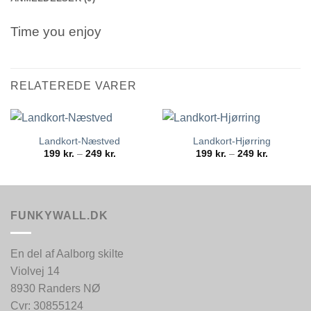
Time you enjoy
RELATEREDE VARER
Landkort-Næstved
Landkort-Hjørring
Prisinterval:
Prisinterva
199
kr.
–
249
kr.
199
kr.
–
249
kr.
199 kr.
199 kr.
til
til
249 kr.
249 kr.
FUNKYWALL.DK
En del af Aalborg skilte
Violvej 14
8930 Randers NØ
Cvr: 30855124