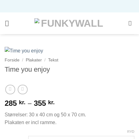
Fortsæt
til
indhold
Forside
/
Plakater
/
Tekst
Time you enjoy
Prisinterval:
285
–
355
kr.
kr.
285 kr.
Størrelser: 30 x 40 cm og 50 x 70 cm.
til
Plakaten er incl ramme.
355 kr.
RYD