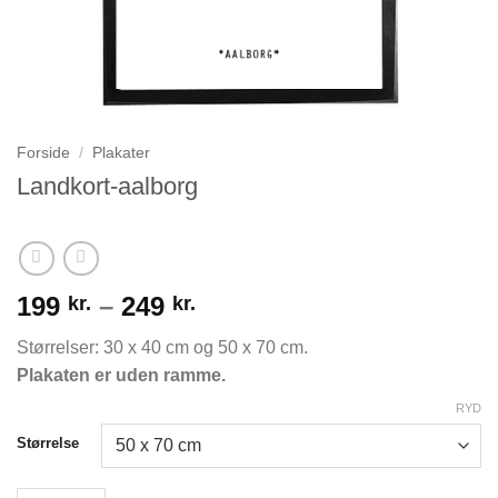
Forside
/
Plakater
Landkort-aalborg
Prisinterval:
199
–
249
kr.
kr.
199 kr.
Størrelser: 30 x 40 cm og 50 x 70 cm.
til
Plakaten er uden ramme.
249 kr.
RYD
Størrelse