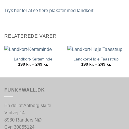
Tryk her for at se flere plakater med landkort
RELATEREDE VARER
Landkort-Kerteminde
Landkort-Høje Taasstrup
Prisinterval:
Prisinterva
199
kr.
–
249
kr.
199
kr.
–
249
kr.
199 kr.
199 kr.
til
til
249 kr.
249 kr.
FUNKYWALL.DK
En del af Aalborg skilte
Violvej 14
8930 Randers NØ
Cvr: 30855124