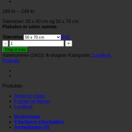
Prisinterval:
199
kr.
–
249
kr.
199 kr.
Størrelser: 30 x 40 cm og 50 x 70 cm.
til
Plakaten er uden ramme.
249 kr.
Størrelse
Ryd
Landkort-
Dragør
Tilføj til kurv
antal
Varenummer (SKU):
lk-dragoer
Kategorier:
Landkort
,
Plakater
Produkter
Tekst og citater
Former og figurer
Landkort
Beskrivelse
Yderligere information
Anmeldelser (0)