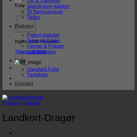
Dyr & Væsener
Kurv
Wallstickers køkken
Til Børnværelset
Tavler
Plakater
Patent plakater
Tekst og Citater
Ingen varer i kurven.
Former & Figurer
Landkort
Tilbage til shoppen
Folie
Standard Folie
Tavlefolie
Kontakt
Forside
/
Plakater
Landkort-Dragør