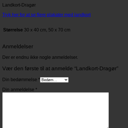
Landkort-Dragør
Tryk her for at se flere plakater med landkort
Størrelse
30 x 40 cm, 50 x 70 cm
Anmeldelser
Der er endnu ikke nogle anmeldelser.
Vær den første til at anmelde “Landkort-Dragør”
Din bedømmelse
*
Din anmeldelse
*