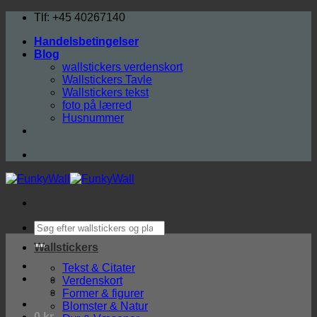
Fortsæt
Tlf: +45 40267140
til
Handelsbetingelser
indhold
Blog
wallstickers verdenskort
Wallstickers Tavle
Wallstickers tekst
foto på lærred
Husnummer
Søg
efter:
Wallstickers
Tekst & Citater
Verdenskort
Former & figurer
Blomster & Natur
0
kr.