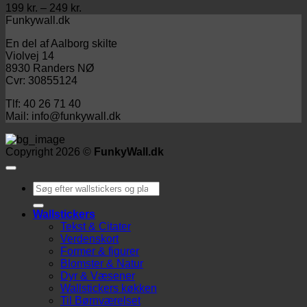
Prisinterval:
199
kr.
–
249
kr.
199 kr.
Funkywall.dk
til
En del af Aalborg skilte
249 kr.
Violvej 14
8930 Randers NØ
Cvr: 30855124
Tlf: 40 26 71 40
Mail: info@funkywall.dk
Copyright 2026 ©
FunkyWall.dk
Søg
efter:
Wallstickers
Tekst & Citater
Verdenskort
Former & figurer
Blomster & Natur
Dyr & Væsener
Wallstickers køkken
Til Børnværelset