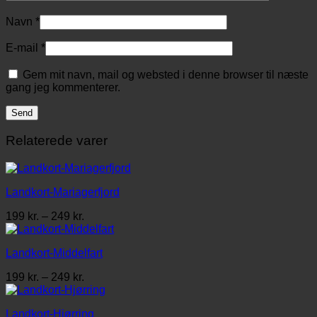
Navn
*
E-mail
*
Gem mit navn, mail og websted i denne browser til næste
gang jeg kommenterer.
Relaterede varer
Landkort-Mariagerfjord
Prisinterval:
199
kr.
–
249
kr.
199 kr.
til
Landkort-Middelfart
249 kr.
Prisinterval:
199
kr.
–
249
kr.
199 kr.
til
Landkort-Hjørring
249 kr.