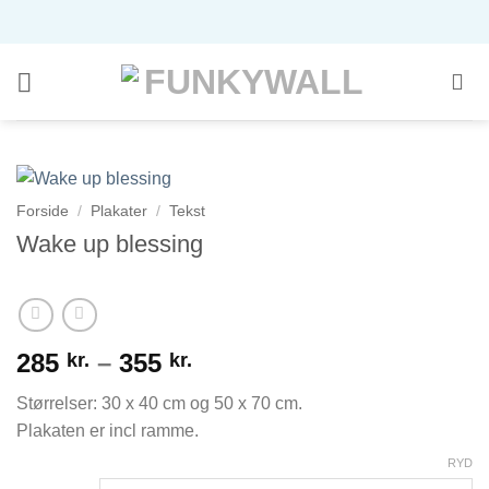
Fortsæt
til
indhold
Forside
/
Plakater
/
Tekst
Wake up blessing
Prisinterval:
285
–
355
kr.
kr.
285 kr.
Størrelser: 30 x 40 cm og 50 x 70 cm.
til
Plakaten er incl ramme.
355 kr.
RYD