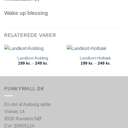
Wake up blessing
RELATEREDE VARER
Landkort-Kolding
Landkort-Holbæk
Prisinterval:
Prisinterva
199
kr.
–
249
kr.
199
kr.
–
249
kr.
199 kr.
199 kr.
til
til
249 kr.
249 kr.
FUNKYWALL.DK
En del af Aalborg skilte
Violvej 14
8930 Randers NØ
Cvr: 30855124