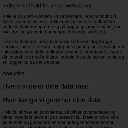
Indlejret indhold fra andre websteder
Artikler på dette websted kan indeholde indlejret indhold
(f.eks. videoer, billeder, artikler osv.). Indlejret indhold fra
andre websteder opfører sig på nøjagtig samme måde, som
hvis den besøgende har besøgt det andet websted.
Disse websteder indsamler måske data om dig, bruger
cookies, indlejrer ekstra tredjeparts sporing, og overvåger din
interaktion med dette indlejrede indhold, heriblandt at spore
din interaktion med indlejret indhold, hvis du har en konto og
en logget ind på det websted.
Analytics
Hvem vi deler dine data med
Hvor længe vi gemmer dine data
Hvis du skriver en kommentar, så bliver kommentarer og
dens metadata bevaret på ubestemt tid. Dette er så vi kan
genkende og godkende enhver opfølgende kommentar
automatisk i stedet for at have dem i en moderationskø.