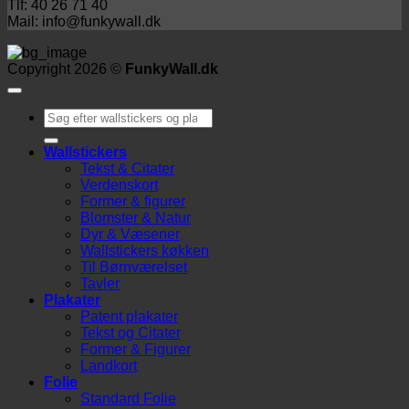
Tlf: 40 26 71 40
Mail: info@funkywall.dk
Copyright 2026 ©
FunkyWall.dk
Søg
efter:
Wallstickers
Tekst & Citater
Verdenskort
Former & figurer
Blomster & Natur
Dyr & Væsener
Wallstickers køkken
Til Børnværelset
Tavler
Plakater
Patent plakater
Tekst og Citater
Former & Figurer
Landkort
Folie
Standard Folie