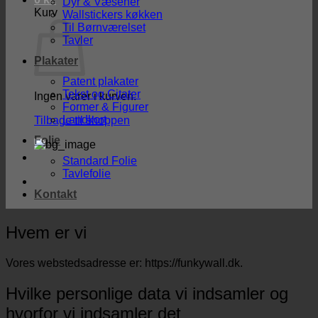
Dyr & Væsener
Kurv
Wallstickers køkken
Til Børnværelset
Tavler
Plakater
Patent plakater
Tekst og Citater
Ingen varer i kurven.
Former & Figurer
Landkort
Tilbage til shoppen
Folie
Standard Folie
Tavlefolie
Kontakt
Hvem er vi
Vores webstedsadresse er: https://funkywall.dk.
Hvilke personlige data vi indsamler og
hvorfor vi indsamler det