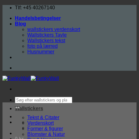
Fortsæt
Tlf: +45 40267140
til
Handelsbetingelser
indhold
Blog
wallstickers verdenskort
Wallstickers Tavle
Wallstickers tekst
foto på lærred
Husnummer
Søg
efter:
Wallstickers
Tekst & Citater
Verdenskort
Former & figurer
Blomster & Natur
0
kr.