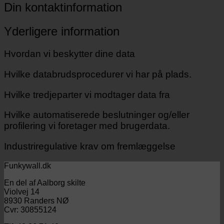
Din kontaktinformation
Yderligere information
Hvordan vi beskytter dine data
Hvilke databrudsprocedurer vi har på plads.
Hvilke tredjeparter vi modtager data fra
Hvilke automatiserede beslutninger og/eller
profilering vi foretager med brugerdata.
Industriregulative krav om fremlæggelse
Funkywall.dk
En del af Aalborg skilte
Violvej 14
8930 Randers NØ
Cvr: 30855124