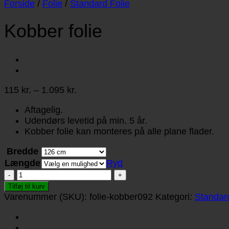
Forside
/
Folie
/
Standard Folie
Kobber folie
Prisinterval:
115
kr.
–
1.095
kr.
115 kr.
Aftagelig.
til
Udendørs levetid på min. 5 år.
1.095 kr.
Kobber folie kan monteres på alle plane flader.
Bredde
Længde
Ryd
Kobber
folie
Tilføj til kurv
antal
Varenummer (SKU):
folie-kobber092
Kategori:
Standard