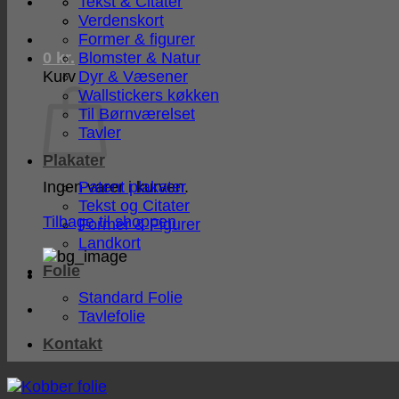
Tekst & Citater
Verdenskort
Former & figurer
Blomster & Natur
0
kr.
Dyr & Væsener
Kurv
Wallstickers køkken
Til Børnværelset
Tavler
Plakater
Patent plakater
Ingen varer i kurven.
Tekst og Citater
Tilbage til shoppen
Former & Figurer
Landkort
Folie
Standard Folie
Tavlefolie
Kontakt