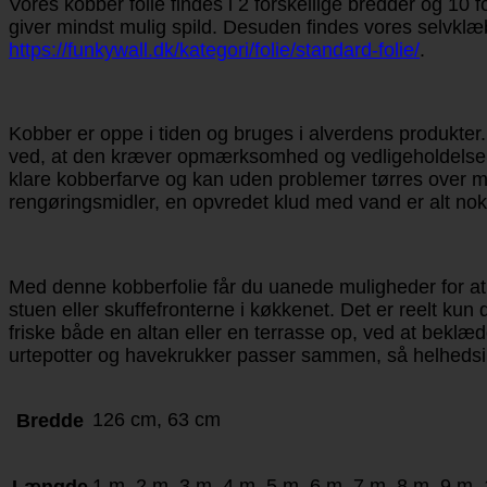
Vores kobber folie findes i 2 forskellige bredder og 10 f
giver mindst mulig spild. Desuden findes vores selvklæbe
https://funkywall.dk/kategori/folie/standard-folie/
.
Kobber er oppe i tiden og bruges i alverdens produkt
ved, at den kræver opmærksomhed og vedligeholdelse, for
klare kobberfarve og kan uden problemer tørres over me
rengøringsmidler, en opvredet klud med vand er alt nok
Med denne kobberfolie får du uanede muligheder for at t
stuen eller skuffefronterne i køkkenet. Det er reelt kun
friske både en altan eller en terrasse op, ved at beklæde
urtepotter og havekrukker passer sammen, så helhedsind
126 cm, 63 cm
Bredde
1 m, 2 m, 3 m, 4 m, 5 m, 6 m, 7 m, 8 m, 9 m,
Længde