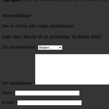
Anmeldelser
Der er endnu ikke nogle anmeldelser.
Vær den første til at anmelde “Kobber folie”
Din bedømmelse
*
Din anmeldelse
*
Navn
*
E-mail
*