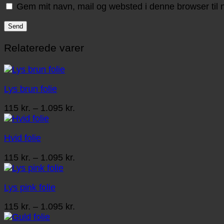
Gem mit navn, mail og websted i denne browser til
Relaterede varer
Lys brun folie
Prisinterval:
115
kr.
–
1.095
kr.
115 kr.
til
Hvid folie
1.095 kr.
Prisinterval:
115
kr.
–
1.095
kr.
115 kr.
til
Lys pink folie
1.095 kr.
Prisinterval:
115
kr.
–
1.095
kr.
115 kr.