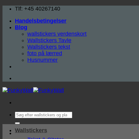
Fortsæt
Tlf: +45 40267140
til
Handelsbetingelser
indhold
Blog
wallstickers verdenskort
Wallstickers Tavle
Wallstickers tekst
foto på lærred
Husnummer
Søg
efter:
Wallstickers