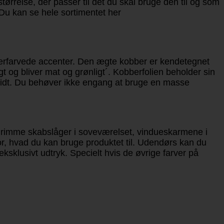
størrelse, der passer til det du skal bruge den til og som
. Du kan se hele sortimentet her
berfarvede accenter. Den ægte kobber er kendetegnet
t og bliver mat og grønligt´. Kobberfolien beholder sin
eskidt. Du behøver ikke engang at bruge en masse
e grimme skabslåger i soveværelset, vindueskarmene i
for, hvad du kan bruge produktet til. Udendørs kan du
eksklusivt udtryk. Specielt hvis de øvrige farver på