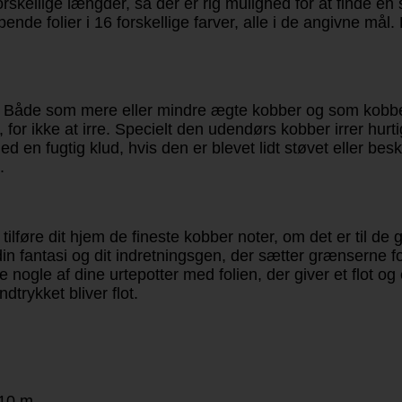
orskellige længder, så der er rig mulighed for at finde en 
nde folier i 16 forskellige farver, alle i de angivne mål
er. Både som mere eller mindre ægte kobber og som kob
 ikke at irre. Specielt den udendørs kobber irrer hurtig
d en fugtig klud, hvis den er blevet lidt støvet eller b
.
ilføre dit hjem de fineste kobber noter, om det er til d
 din fantasi og dit indretningsgen, der sætter grænserne 
 nogle af dine urtepotter med folien, der giver et flot og 
trykket bliver flot.
 10 m