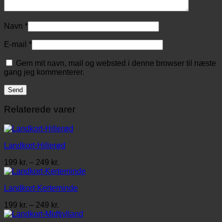
Navn
*
E-mail
*
Gem mit navn, mail og websted i denne browser til næste
gang jeg kommenterer.
Relaterede varer
Landkort-Hillerød
Prisinterval:
199
kr.
–
249
kr.
199 kr.
til
Landkort-Kerteminde
249 kr.
Prisinterval:
199
kr.
–
249
kr.
199 kr.