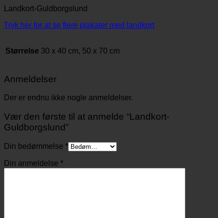
Landkort-Guldborgslund
Tryk her for at se flere plakater med landkort
Størrelse
30 x 40 cm, 50 x 70 cm
Anmeldelser
Der er endnu ikke nogle anmeldelser.
Vær den første til at anmelde “Landkort-
Guldborgslund”
Din bedømmelse
*
Din anmeldelse
*