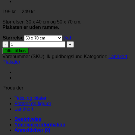
Prisinterval:
199
kr.
–
249
kr.
199 kr.
Størrelser: 30 x 40 cm og 50 x 70 cm.
til
Plakaten er uden ramme.
249 kr.
Størrelse
Ryd
Landkort-
Guldborgslund
Tilføj til kurv
antal
Varenummer (SKU):
lk-guldborgslund
Kategorier:
Landkort
,
Plakater
Produkter
Tekst og citater
Former og figurer
Landkort
Beskrivelse
Yderligere information
Anmeldelser (0)