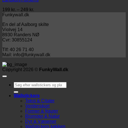
249 kr.
Prisinterval:
199
kr.
–
249
kr.
199 kr.
Funkywall.dk
til
En del af Aalborg skilte
249 kr.
Violvej 14
8930 Randers NØ
Cvr: 30855124
Tlf: 40 26 71 40
Mail: info@funkywall.dk
Copyright 2026 ©
FunkyWall.dk
Søg
efter:
Wallstickers
Tekst & Citater
Verdenskort
Former & figurer
Blomster & Natur
Dyr & Væsener
Wallstickers køkken