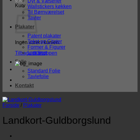
Dyr & Væsener
Kurv
Wallstickers køkken
Til Børnværelset
Tavler
Plakater
Patent plakater
Tekst og Citater
Ingen varer i kurven.
Former & Figurer
Landkort
Tilbage til shoppen
Folie
Standard Folie
Tavlefolie
Kontakt
Forside
/
Plakater
Landkort-Guldborgslund