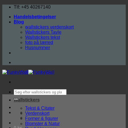
Fortsæt
Tlf: +45 40267140
til
Handelsbetingelser
indhold
Blog
wallstickers verdenskort
Wallstickers Tavle
Wallstickers tekst
foto på lærred
Husnummer
Søg
efter:
Wallstickers
Tekst & Citater
Verdenskort
Former & figurer
Blomster & Natur
0
kr.